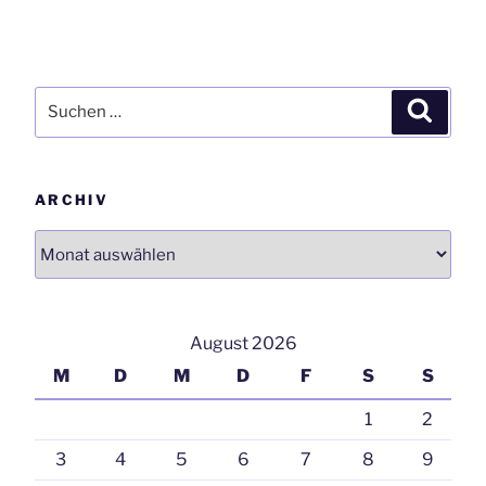
Suchen
Suchen
nach:
ARCHIV
Archiv
August 2026
M
D
M
D
F
S
S
1
2
3
4
5
6
7
8
9