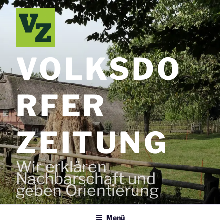
Zum
Inhalt
springen
VOLKSDO
RFER
ZEITUNG
Wir erklären
Nachbarschaft und
geben Orientierung
Menü