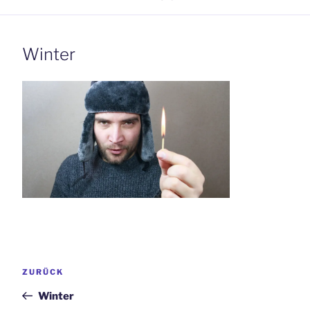
Winter
Beitrags-
Vorheriger
ZURÜCK
Navigation
Beitrag
Winter