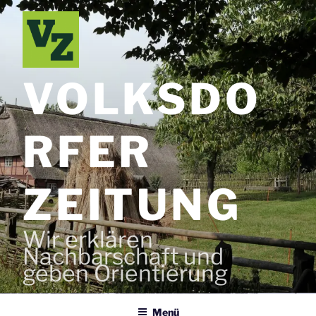
Zum
Inhalt
springen
VOLKSDO
RFER
ZEITUNG
Wir erklären
Nachbarschaft und
geben Orientierung
Menü