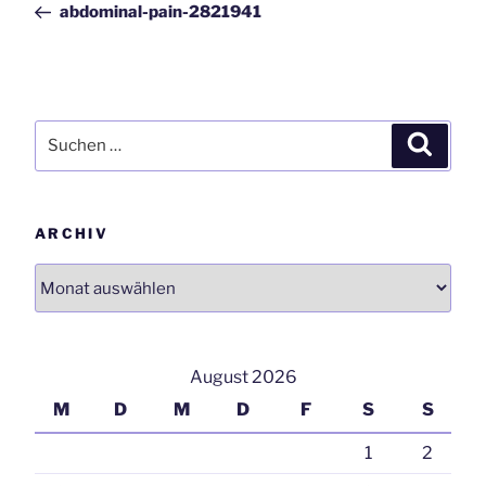
abdominal-pain-2821941
Suchen
Suchen
nach:
ARCHIV
Archiv
August 2026
M
D
M
D
F
S
S
1
2