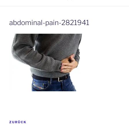
abdominal-pain-2821941
Beitrags-
Vorheriger
ZURÜCK
Navigation
Beitrag