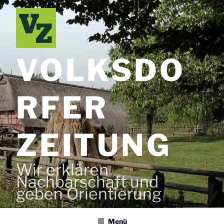
Zum
Inhalt
springen
VOLKSDO
RFER
ZEITUNG
Wir erklären
Nachbarschaft und
geben Orientierung
Menü