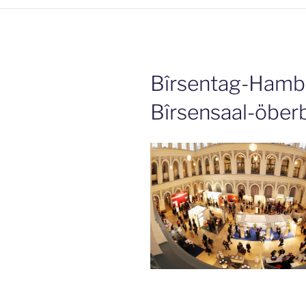
Bîrsentag-Ham
Bîrsensaal-öberb