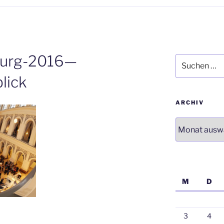
burg-2016—
Suchen
nach:
lick
ARCHIV
Archiv
M
D
3
4