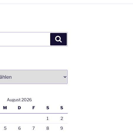
Suchen
August 2026
M
D
F
S
S
1
2
5
6
7
8
9