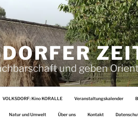
DORFER ZEI
achbarschaft und geben Orien
VOLKSDORF: Kino KORALLE
Veranstaltungskalender
B
Natur und Umwelt
Über uns
Kontakt
Datenschu