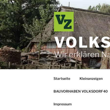
Zum
Inhalt
springen
VOLKS
Wir erklären N
Startseite
Kleinanzeigen
BAUVORHABEN VOLKSDORF40
Impressum