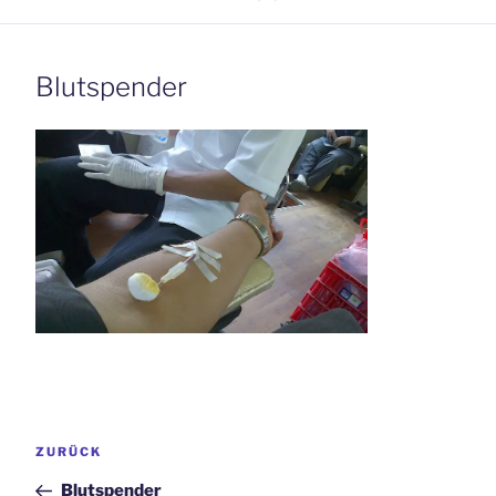
Blutspender
Beitrags-
Vorheriger
ZURÜCK
Navigation
Beitrag
Blutspender