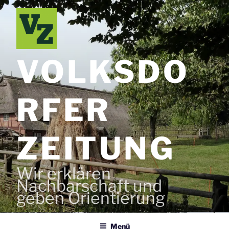
Zum
Inhalt
springen
VOLKSDO
RFER
ZEITUNG
Wir erklären
Nachbarschaft und
geben Orientierung
Menü