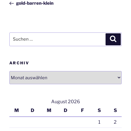
gold-barren-klein
Suchen
Suchen
nach:
ARCHIV
Archiv
August 2026
M
D
M
D
F
S
S
1
2