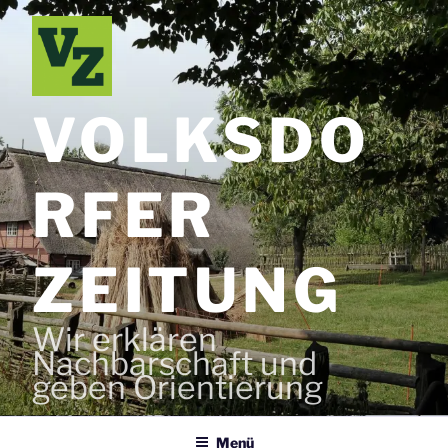
Zum
Inhalt
springen
VOLKSDO
RFER
ZEITUNG
Wir erklären
Nachbarschaft und
geben Orientierung
Menü