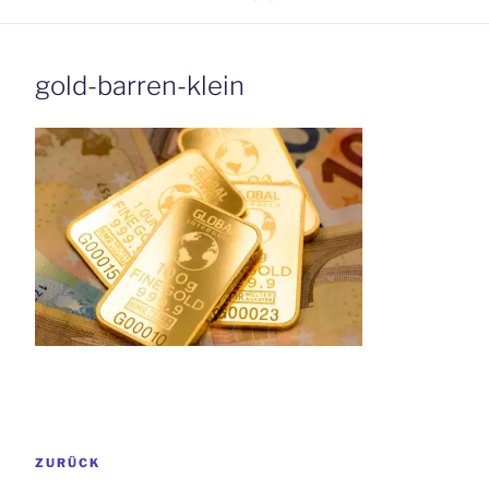
gold-barren-klein
Beitrags-
Vorheriger
ZURÜCK
Navigation
Beitrag