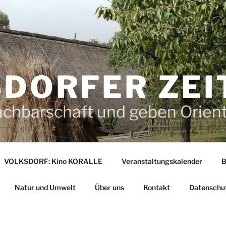
DORFER ZEI
achbarschaft und geben Orien
VOLKSDORF: Kino KORALLE
Veranstaltungskalender
B
Natur und Umwelt
Über uns
Kontakt
Datenschu