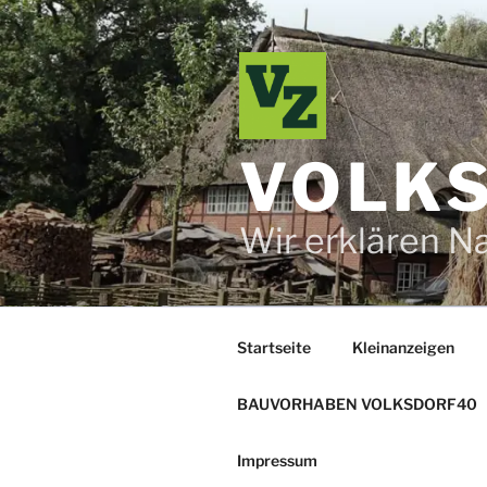
Zum
Inhalt
springen
VOLKS
Wir erklären N
Startseite
Kleinanzeigen
BAUVORHABEN VOLKSDORF40
Impressum