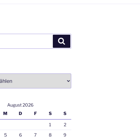
Suchen
August 2026
M
D
F
S
S
1
2
5
6
7
8
9