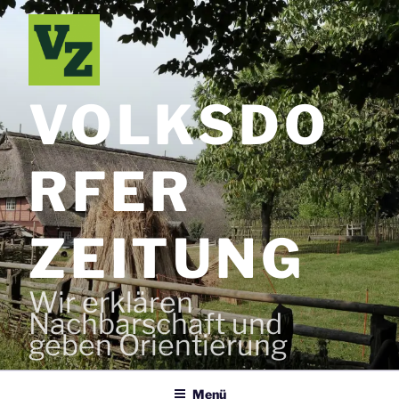
Zum
Inhalt
springen
VOLKSDO
RFER
ZEITUNG
Wir erklären
Nachbarschaft und
geben Orientierung
Menü