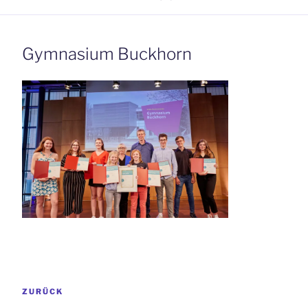
Gymnasium Buckhorn
Beitrags-
Vorheriger
ZURÜCK
Navigation
Beitrag