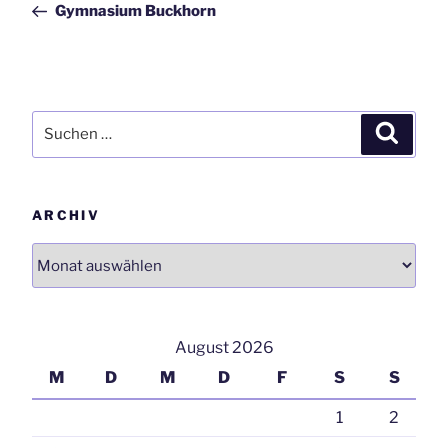
Gymnasium Buckhorn
Suchen
Suchen
nach:
ARCHIV
Archiv
August 2026
M
D
M
D
F
S
S
1
2