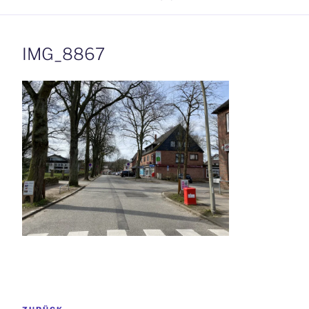
IMG_8867
Beitrags-
Vorheriger