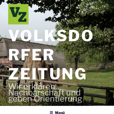
Zum
Inhalt
springen
VOLKSDO
RFER
ZEITUNG
Wir erklären
Nachbarschaft und
geben Orientierung
Menü