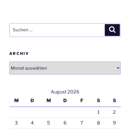
Suchen
Suchen
nach:
ARCHIV
Archiv
August 2026
M
D
M
D
F
S
S
1
2
3
4
5
6
7
8
9