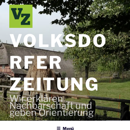
Zum
Inhalt
springen
VOLKSDO
RFER
ZEITUNG
Wir erklären
Nachbarschaft und
geben Orientierung
Menü