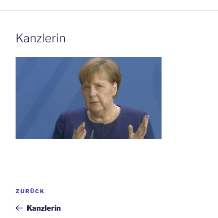
Kanzlerin
Beitrags-
Vorheriger
ZURÜCK
Navigation
Beitrag
Kanzlerin