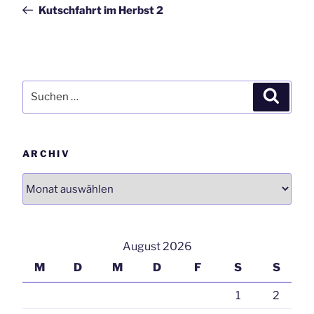
Beitrag
Kutschfahrt im Herbst 2
Suchen
Suchen
nach:
ARCHIV
Archiv
August 2026
M
D
M
D
F
S
S
1
2