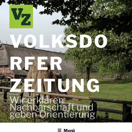
Zum
Inhalt
springen
VOLKSDO
RFER
ZEITUNG
Wir erklären
Nachbarschaft und
geben Orientierung
Menü