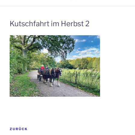
Kutschfahrt im Herbst 2
Beitrags-
Vorheriger
ZURÜCK
Navigation