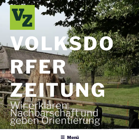
Zum
Inhalt
springen
VOLKSDO
RFER
ZEITUNG
Wir erklären
Nachbarschaft und
geben Orientierung
Menü