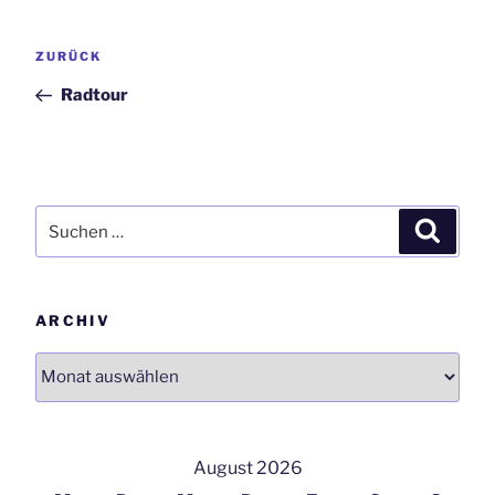
Beitrags-
Vorheriger
ZURÜCK
Navigation
Beitrag
Radtour
Suchen
Suchen
nach:
ARCHIV
Archiv
August 2026