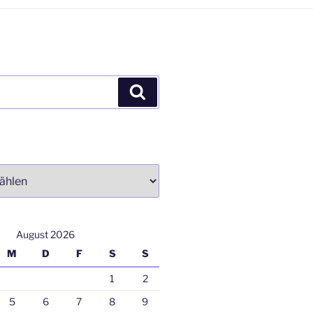
Suchen
August 2026
M
D
F
S
S
1
2
5
6
7
8
9