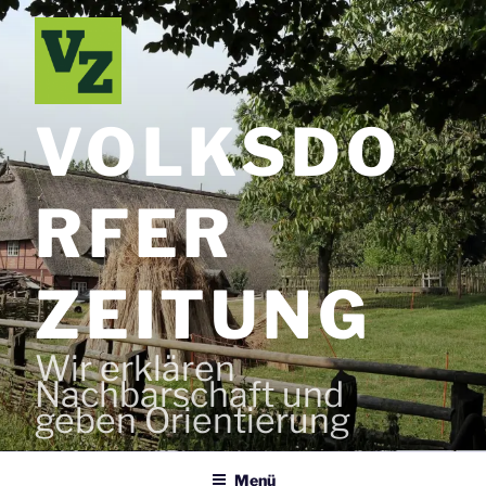
Zum
Inhalt
springen
VOLKSDO
RFER
ZEITUNG
Wir erklären
Nachbarschaft und
geben Orientierung
Menü