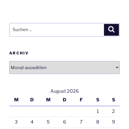
Suchen
Suchen
nach:
ARCHIV
Archiv
August 2026
M
D
M
D
F
S
S
1
2
3
4
5
6
7
8
9