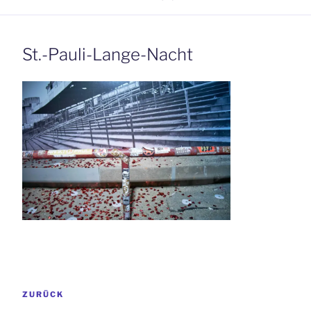
St.-Pauli-Lange-Nacht
Beitrags-
Vorheriger
ZURÜCK
Navigation
Beitrag