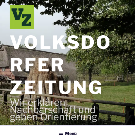
Zum
Inhalt
springen
VOLKSDO
RFER
ZEITUNG
Wir erklären
Nachbarschaft und
geben Orientierung
Menü