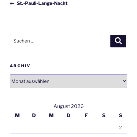
St.-Pauli-Lange-Nacht
Suchen
Suchen
nach:
ARCHIV
Archiv
August 2026
M
D
M
D
F
S
S
1
2