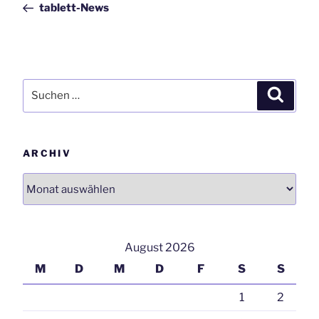
tablett-News
Suchen
Suchen
nach:
ARCHIV
Archiv
August 2026
M
D
M
D
F
S
S
1
2