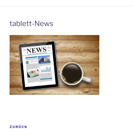
tablett-News
Beitrags-
Vorheriger
ZURÜCK
Navigation
Beitrag