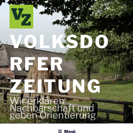
Zum
Inhalt
springen
VOLKSDO
RFER
ZEITUNG
Wir erklären
Nachbarschaft und
geben Orientierung
Menü