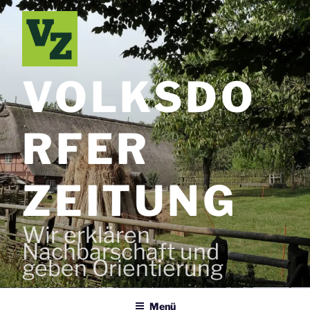
Zum
Inhalt
springen
VOLKSDO
RFER
ZEITUNG
Wir erklären
Nachbarschaft und
geben Orientierung
Menü