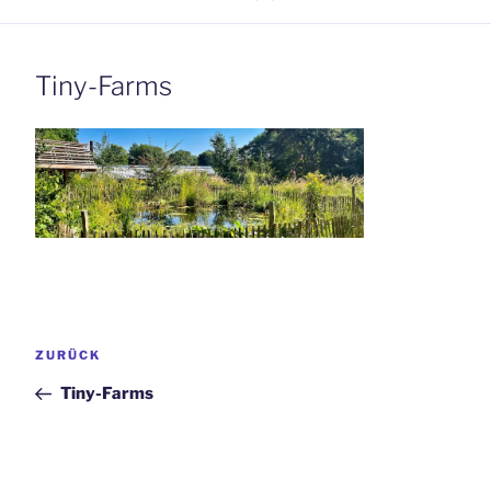
Tiny-Farms
Beitrags-
Vorheriger
ZURÜCK
Navigation
Beitrag
Tiny-Farms