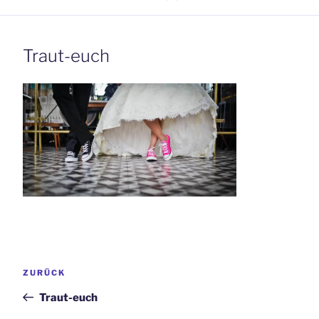
Traut-euch
Beitrags-
Vorheriger
ZURÜCK
Navigation
Beitrag
Traut-euch