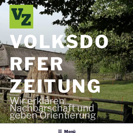
Zum
Inhalt
springen
VOLKSDO
RFER
ZEITUNG
Wir erklären
Nachbarschaft und
geben Orientierung
Menü