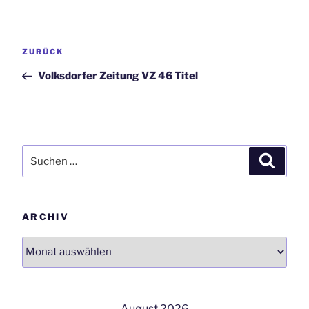
Beitrags-
Vorheriger
ZURÜCK
Navigation
Beitrag
Volksdorfer Zeitung VZ 46 Titel
Suchen
Suchen
nach:
ARCHIV
Archiv
August 2026