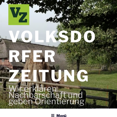
Zum
Inhalt
springen
VOLKSDO
RFER
ZEITUNG
Wir erklären
Nachbarschaft und
geben Orientierung
Menü