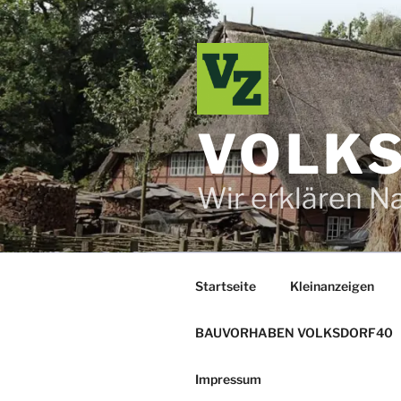
Zum
Inhalt
springen
VOLKS
Wir erklären N
Startseite
Kleinanzeigen
BAUVORHABEN VOLKSDORF40
Impressum