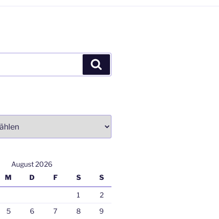
Suchen
August 2026
M
D
F
S
S
1
2
5
6
7
8
9