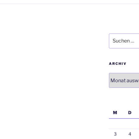
Suchen
nach:
ARCHIV
Archiv
M
D
3
4