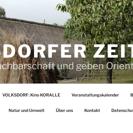
DORFER ZEI
achbarschaft und geben Orien
VOLKSDORF: Kino KORALLE
Veranstaltungskalender
B
Natur und Umwelt
Über uns
Kontakt
Datenschu