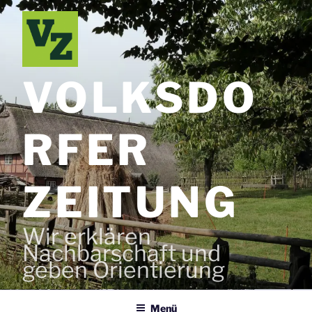
Zum
Inhalt
springen
VOLKSDO
RFER
ZEITUNG
Wir erklären
Nachbarschaft und
geben Orientierung
Menü