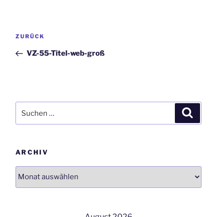
Beitrags-
Vorheriger
ZURÜCK
Navigation
Beitrag
VZ-55-Titel-web-groß
Suchen
Suchen
nach:
ARCHIV
Archiv
August 2026