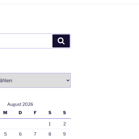
Suchen
August 2026
M
D
F
S
S
1
2
5
6
7
8
9