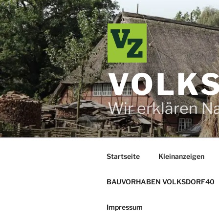
Zum
Inhalt
springen
VOLKS
Wir erklären N
Startseite
Kleinanzeigen
BAUVORHABEN VOLKSDORF40
Impressum