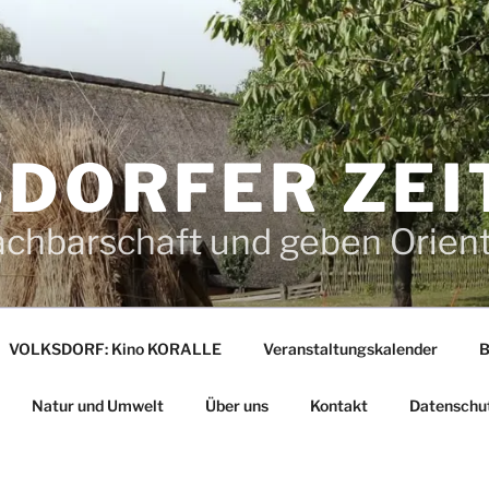
DORFER ZEI
achbarschaft und geben Orien
VOLKSDORF: Kino KORALLE
Veranstaltungskalender
B
Natur und Umwelt
Über uns
Kontakt
Datenschu