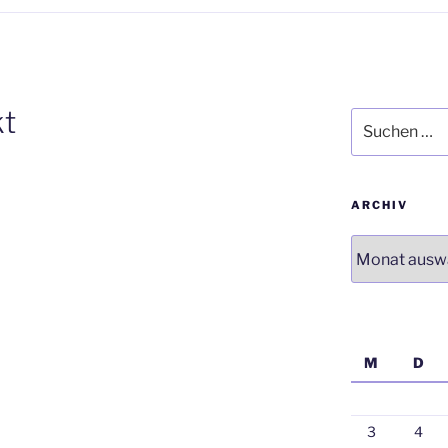
t
Suchen
nach:
ARCHIV
Archiv
M
D
3
4