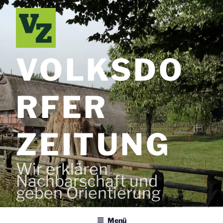
Zum
Inhalt
springen
VOLKSDO
RFER
ZEITUNG
Wir erklären
Nachbarschaft und
geben Orientierung
Menü