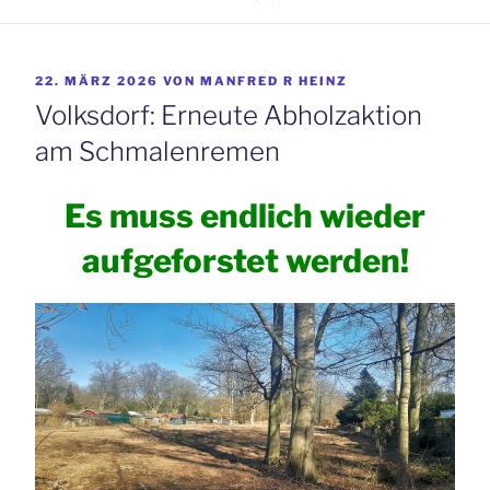
VERÖFFENTLICHT
22. MÄRZ 2026
VON
MANFRED R HEINZ
AM
Volksdorf: Erneute Abholzaktion
am Schmalenremen
Es muss endlich wieder
aufgeforstet werden!