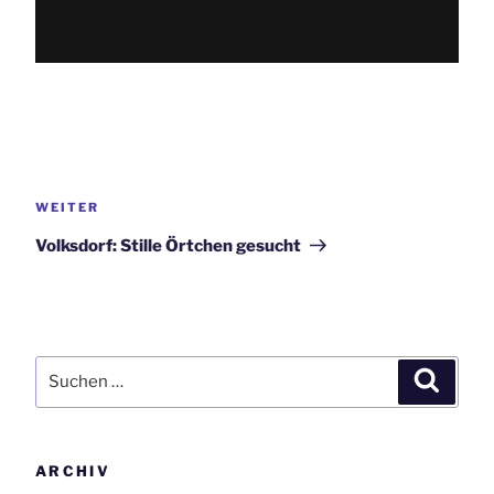
Beitrags-
Navigation
Nächster
WEITER
Beitrag
Volksdorf: Stille Örtchen gesucht
Suchen
Suchen
nach:
ARCHIV