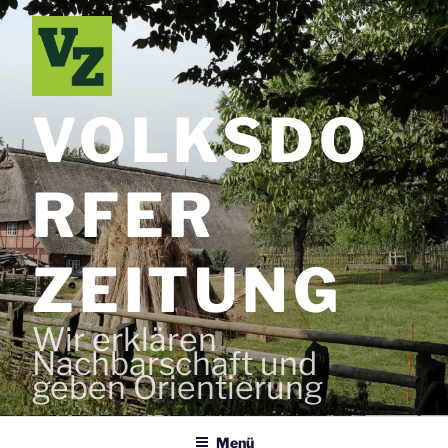
Zum
Inhalt
springen
VOLKSDO
RFER
ZEITUNG
Wir erklären
Nachbarschaft und
geben Orientierung
Menü