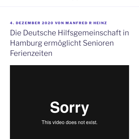
VERÖFFENTLICHT
4. DEZEMBER 2020
VON
MANFRED R HEINZ
AM
Die Deutsche Hilfsgemeinschaft in
Hamburg ermöglicht Senioren
Ferienzeiten