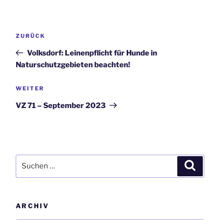
Beitrags-
Vorheriger
ZURÜCK
Navigation
Beitrag
Volksdorf: Leinenpflicht für Hunde in
Naturschutzgebieten beachten!
Nächster
WEITER
Beitrag
VZ 71 – September 2023
Suchen
Suchen
nach:
ARCHIV