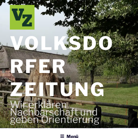
Zum
Inhalt
springen
VOLKSDO
RFER
ZEITUNG
Wir erklären
Nachbarschaft und
geben Orientierung
Menü