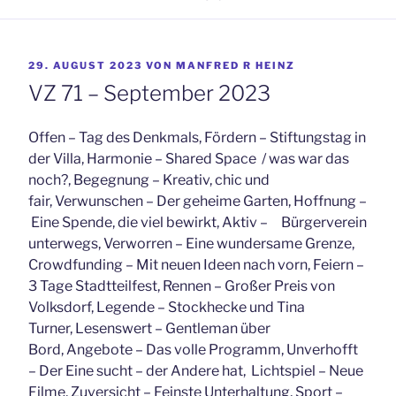
VERÖFFENTLICHT
29. AUGUST 2023
VON
MANFRED R HEINZ
AM
VZ 71 – September 2023
Offen – Tag des Denkmals, Fördern – Stiftungstag in
der Villa, Harmonie – Shared Space / was war das
noch?, Begegnung – Kreativ, chic und
fair, Verwunschen – Der geheime Garten, Hoffnung –
Eine Spende, die viel bewirkt, Aktiv – Bürgerverein
unterwegs, Verworren – Eine wundersame Grenze,
Crowdfunding – Mit neuen Ideen nach vorn, Feiern –
3 Tage Stadtteilfest, Rennen – Großer Preis von
Volksdorf, Legende – Stockhecke und Tina
Turner, Lesenswert – Gentleman über
Bord, Angebote – Das volle Programm, Unverhofft
– Der Eine sucht – der Andere hat, Lichtspiel – Neue
Filme, Zuversicht – Feinste Unterhaltung, Sport –