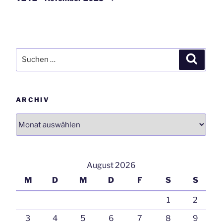
Suchen
Suchen
nach:
ARCHIV
Archiv
August 2026
M
D
M
D
F
S
S
1
2
3
4
5
6
7
8
9