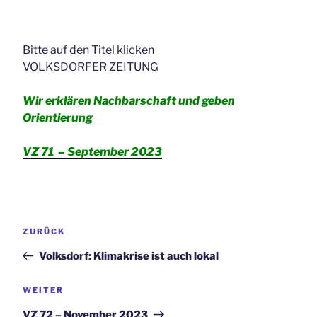
Bitte auf den Titel klicken
VOLKSDORFER ZEITUNG
Wir erklären Nachbarschaft und geben
Orientierung
VZ 71 –
September
2023
Beitrags-
Vorheriger
ZURÜCK
Navigation
Beitrag
Volksdorf: Klimakrise ist auch lokal
Nächster
WEITER
Beitrag
VZ 72 – November 2023