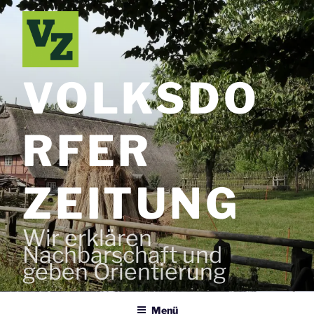
Zum
Inhalt
springen
VOLKSDO
RFER
ZEITUNG
Wir erklären
Nachbarschaft und
geben Orientierung
Menü